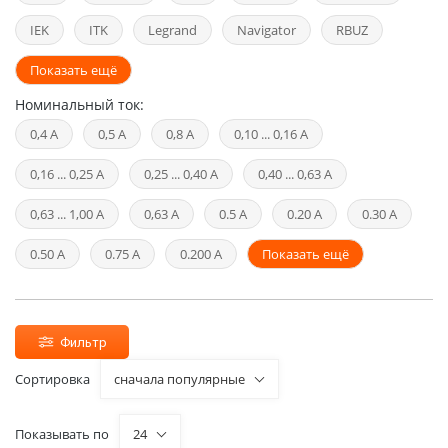
IEK
ITK
Legrand
Navigator
RBUZ
Показать ещё
Номинальный ток:
0,4 А
0,5 А
0,8 А
0,10 ... 0,16 А
0,16 ... 0,25 А
0,25 ... 0,40 А
0,40 ... 0,63 А
0,63 ... 1,00 А
0,63 А
0.5 А
0.20 А
0.30 А
0.50 А
0.75 А
0.200 А
Показать ещё
Фильтр
Сортировка
сначала популярные
Показывать по
24