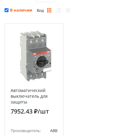
В наличии
Вид
Автоматический
выключатель для
защиты
электродвигателя MS-
7952.43 ₽
/шт
132-1.6 100kA ABB
Производитель:
ABB