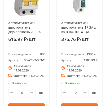
Автоматический
Автоматический
выключатель
выключатель 1Р 3А х-
двухполюсный C 3А
ка B ВА-101 4,5кА
4.5кА ВА47-29 IEK
DEKraft
616.97 ₽
/шт
375.76 ₽
/шт
Производитель:
IEK
Производитель:
DEKraft
Артикул:
MVA20-2-003-C
Артикул:
11003DEK
Самовывоз:
Самовывоз:
11.08.2026
11.08.2026
Доставка:
11.08.2026
Доставка:
11.08.2026
В наличии
В наличии
шт
шт