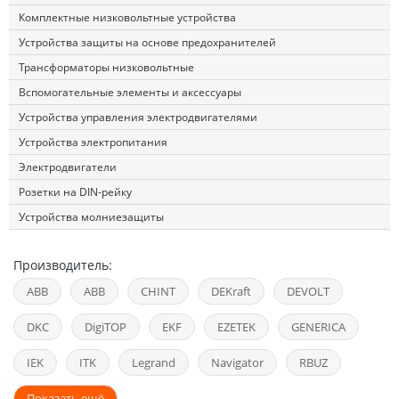
Комплектные низковольтные устройства
Устройства защиты на основе предохранителей
Трансформаторы низковольтные
Вспомогательные элементы и аксессуары
Устройства управления электродвигателями
Устройства электропитания
Электродвигатели
Розетки на DIN-рейку
Устройства молниезащиты
Производитель:
ABB
ABB
CHINT
DEKraft
DEVOLT
DKC
DigiTOP
EKF
EZETEK
GENERICA
IEK
ITK
Legrand
Navigator
RBUZ
Показать ещё