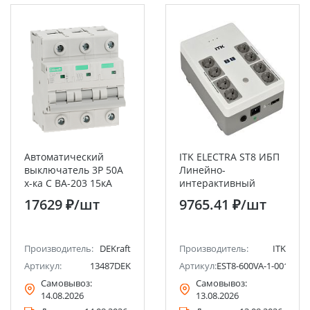
Автоматический
ITK ELECTRA ST8 ИБП
выключатель 3P 50A
Линейно-
х-ка C ВА-203 15кА
интерактивный
DEKraft
600ВА/360Вт LED АКБ
17629 ₽
/шт
9765.41 ₽
/шт
1х9AH 8хSchuko USB
4хUSB зарядки
Производитель:
DEKraft
Производитель:
ITK
Артикул:
13487DEK
Артикул:
EST8-600VA-1-001-L
Самовывоз:
Самовывоз:
14.08.2026
13.08.2026