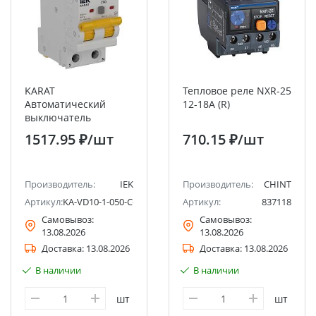
KARAT
Тепловое реле NXR-25
Автоматический
12-18А (R)
выключатель
дифференциального
1517.95 ₽
/шт
710.15 ₽
/шт
тока АВДТ32 C50
100мА тип AC 4,5кА
селективный IEK
Производитель:
IEK
Производитель:
CHINT
Артикул:
KA-VD10-1-050-C-100-AC-1S
Артикул:
837118
Самовывоз:
Самовывоз:
13.08.2026
13.08.2026
Доставка:
13.08.2026
Доставка:
13.08.2026
В наличии
В наличии
шт
шт