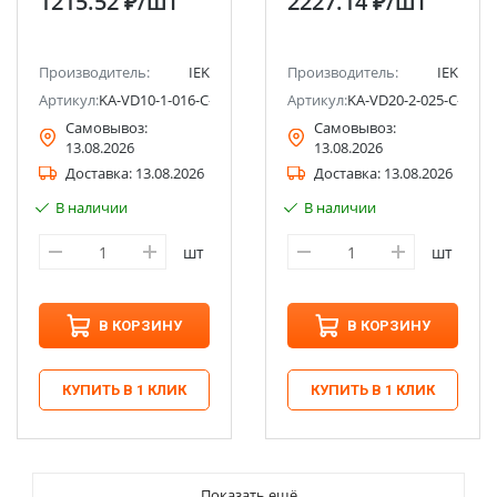
1215.52 ₽
/шт
2227.14 ₽
/шт
тока АВДТ32 C16 10мА
тока АВДТ34 C25 30мА
тип AC 4,5кА IEK
тип AC 4,5кА IEK
Производитель:
IEK
Производитель:
IEK
Артикул:
KA-VD10-1-016-C-010-AC-1
Артикул:
KA-VD20-2-025-C-030-
Самовывоз:
Самовывоз:
13.08.2026
13.08.2026
Доставка:
13.08.2026
Доставка:
13.08.2026
В наличии
В наличии
шт
шт
В КОРЗИНУ
В КОРЗИНУ
КУПИТЬ В 1 КЛИК
КУПИТЬ В 1 КЛИК
Показать ещё