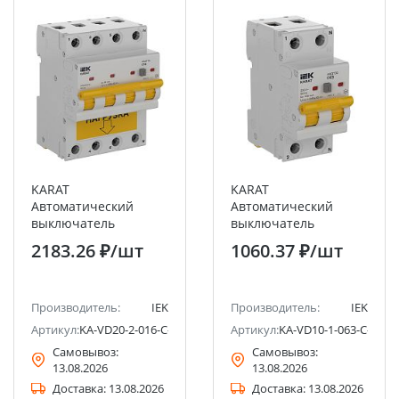
KARAT
KARAT
Автоматический
Автоматический
выключатель
выключатель
дифференциального
дифференциального
2183.26 ₽
/шт
1060.37 ₽
/шт
тока АВДТ34 C16 30мА
тока АВДТ32 C63
тип AC 4,5кА IEK
100мА тип AC 4,5кА
IEK
Производитель:
IEK
Производитель:
IEK
Артикул:
KA-VD20-2-016-C-030-AC-1
Артикул:
KA-VD10-1-063-C-100-
Самовывоз:
Самовывоз:
13.08.2026
13.08.2026
Доставка:
13.08.2026
Доставка:
13.08.2026