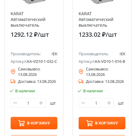
KARAT
KARAT
Автоматический
Автоматический
выключатель
выключатель
дифференциального
дифференциального
1292.12 ₽
/шт
1233.02 ₽
/шт
тока АВДТ32 C32
тока АВДТ32 B16 30мА
100мА тип AC 4,5кА
тип AC 4,5кА IEK
IEK
Производитель:
IEK
Производитель:
IEK
Артикул:
KA-VD10-1-032-C-100-AC-1
Артикул:
KA-VD10-1-016-B-030-
Самовывоз:
Самовывоз:
13.08.2026
13.08.2026
Доставка:
13.08.2026
Доставка:
13.08.2026
В наличии
В наличии
шт
шт
В КОРЗИНУ
В КОРЗИНУ