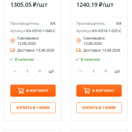
дифференциального
дифференциального
1305.05 ₽
/шт
1240.19 ₽
/шт
тока АВДТ32 C40
тока АВДТ32 C25 10мА
100мА тип AC 4,5кА
тип AC 4,5кА IEK
IEK
Производитель:
IEK
Производитель:
IEK
Артикул:
KA-VD10-1-040-C-100-AC-1
Артикул:
KA-VD10-1-025-C-010-
Самовывоз:
Самовывоз:
13.08.2026
13.08.2026
Доставка:
13.08.2026
Доставка:
13.08.2026
В наличии
В наличии
шт
шт
В КОРЗИНУ
В КОРЗИНУ
КУПИТЬ В 1 КЛИК
КУПИТЬ В 1 КЛИК