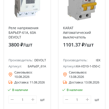
Реле напряжения
KARAT
БАРЬЕР-61А, 60А
Автоматический
DEVOLT
выключатель
дифференциального
3800 ₽
/шт
1101.37 ₽
/шт
тока АВДТ32 C50 30мА
тип AC 4,5кА IEK
Производитель:
DEVOLT
Производитель:
IEK
Артикул:
БАРЬЕР_61А
Артикул:
KA-VD10-1-050-C-030-
Самовывоз:
Самовывоз:
10.08.2026
13.08.2026
Доставка:
11.08.2026
Доставка:
13.08.2026
В наличии
В наличии
шт
шт