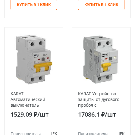
КУПИТЬ В 1 КЛИК
КУПИТЬ В 1 КЛИК
KARAT
KARAT Устройство
Автоматический
защиты от дугового
выключатель
пробоя с
дифференциального
выключателем
1529.09 ₽
/шт
17086.1 ₽
/шт
тока АВДТ32 C63
автоматическим
300мА тип AC 4,5кА
дифференциального
селективный IEK
тока 1P+N C 16А 30мА
Производитель:
IEK
тип AC IEK
Производитель:
IEK