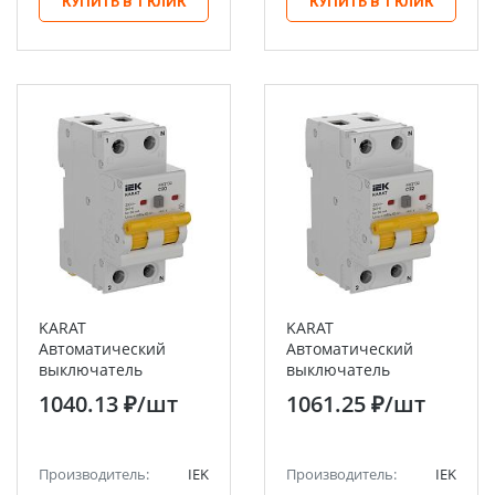
КУПИТЬ В 1 КЛИК
КУПИТЬ В 1 КЛИК
KARAT
KARAT
Автоматический
Автоматический
выключатель
выключатель
дифференциального
дифференциального
1040.13 ₽
/шт
1061.25 ₽
/шт
тока АВДТ32 C20 30мА
тока АВДТ32 C32 30мА
тип AC 4,5кА IEK
тип AC 4,5кА IEK
Производитель:
IEK
Производитель:
IEK