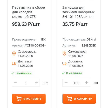
Перемычка в сборе
Заглушка для
для колодки
зажимов наборных
клеммной CTS
ЗН-101 125А синяя
70мм2 3PIN IEK
DEKraft
958.63 ₽
/шт
35.75 ₽
/шт
Производитель:
IEK
Производитель:
DEKraft
002-TM
Артикул:
YCT10-00-K03-070-A-3P
Артикул:
32435DEK
Самовывоз:
Самовывоз:
11.08.2026
11.08.2026
Доставка:
Доставка:
11.08.2026
11.08.2026
В наличии
В наличии
шт
шт
В КОРЗИНУ
В КОРЗИНУ