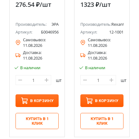
40 W ЭРА ЭПСН 230
276.54 ₽
/шт
1323 ₽
/шт
В 40 Вт ЭРА
(100/2000)
Производитель:
ЭРА
Производитель:
Rexant
Артикул:
Б0046956
Артикул:
12-1001
Самовывоз:
Самовывоз:
11.08.2026
11.08.2026
Доставка:
Доставка:
11.08.2026
11.08.2026
В наличии
В наличии
шт
шт
В КОРЗИНУ
В КОРЗИНУ
КУПИТЬ В 1
КУПИТЬ В 1
КЛИК
КЛИК