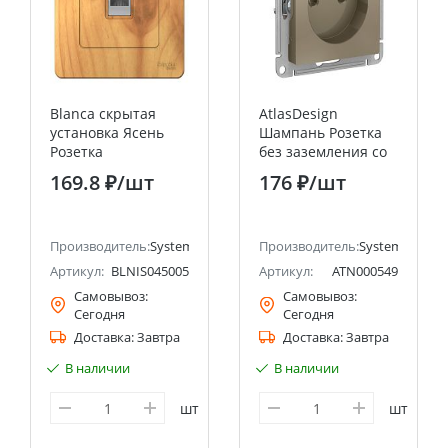
Blanca скрытая
AtlasDesign
установка Ясень
Шампань Розетка
Розетка
без заземления со
компьютерная RJ45
шторками 16А
169.8 ₽
/шт
176 ₽
/шт
Systeme Electric
Systeme Electric
(Schneider Electric)
(Schneider Electric)
ectric (ранее Schneider Electric)
Производитель:
Systeme Electric (ранее Schneider Electric)
Производитель:
Systeme Electri
Артикул:
BLNIS045005
Артикул:
ATN000549
Самовывоз:
Самовывоз:
Сегодня
Сегодня
Доставка:
Завтра
Доставка:
Завтра
В наличии
В наличии
шт
шт