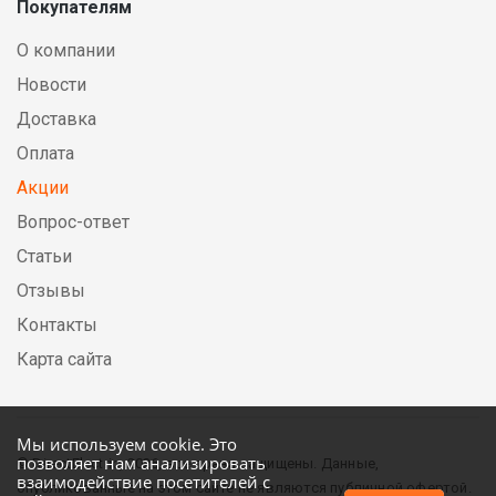
Покупателям
О компании
Новости
Доставка
Оплата
Акции
Вопрос-ответ
Статьи
Отзывы
Контакты
Карта сайта
Мы используем cookie. Это
позволяет нам анализировать
© DirectElectric, 2026, все права защищены. Данные,
взаимодействие посетителей с
опубликованные на этом сайте не являются публичной офертой.